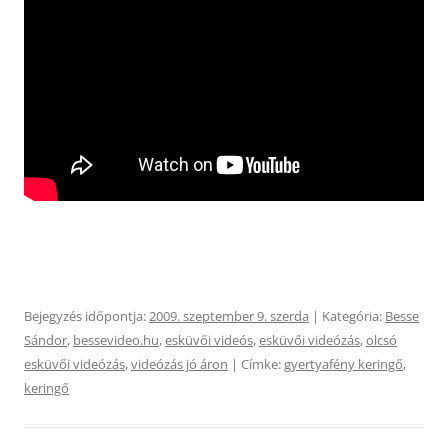
Bejegyzés időpontja:
2009. szeptember 9. szerda
| Kategória:
Besse
Sándor
,
bessevideo.hu
,
esküvői videós
,
esküvői videózás
,
olcsó
esküvői videózás
,
videózás jó áron
| Címke:
gyertyafény keringő
,
keringő