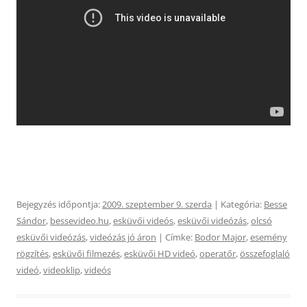
Bejegyzés időpontja:
2009. szeptember 9. szerda
| Kategória:
Besse
Sándor
,
bessevideo.hu
,
esküvői videós
,
esküvői videózás
,
olcsó
esküvői videózás
,
videózás jó áron
| Címke:
Bodor Major
,
esemény
rögzítés
,
esküvői filmezés
,
esküvői HD videó
,
operatőr
,
összefoglaló
videó
,
videoklip
,
videós