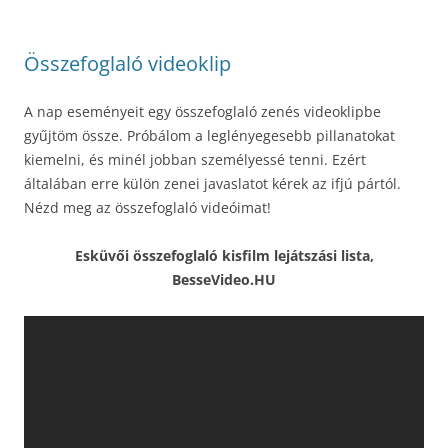
Összefoglaló videoklip
A nap eseményeit egy összefoglaló zenés videoklipbe
gyűjtöm össze. Próbálom a leglényegesebb pillanatokat
kiemelni, és minél jobban személyessé tenni. Ezért
általában erre külön zenei javaslatot kérek az ifjú pártól.
Nézd meg az összefoglaló videóimat!
Esküvői összefoglaló kisfilm lejátszási lista,
BesseVideo.HU