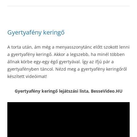
Gyertyafény keringő
A torta után, ám még a menyasszonytánc előtt szokott lenni
a gyertyafény keringő. Akkor a legszebb, ha minél többen
állnak körbe egy-egy égő gyertyával. Így az ifjú pár a
gyertyafényben táncol. Nézd meg a gyertyafény keringőről
készített videóimat!
Gyertyafény keringő lejátszási lista, BesseVideo.HU