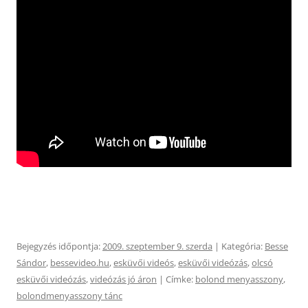
Bejegyzés időpontja:
2009. szeptember 9. szerda
| Kategória:
Besse
Sándor
,
bessevideo.hu
,
esküvői videós
,
esküvői videózás
,
olcsó
esküvői videózás
,
videózás jó áron
| Címke:
bolond menyasszony
,
bolondmenyasszony tánc