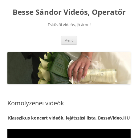
Kilépés
a
Besse Sándor Videós, Operatőr
tartalomba
Esküvői videós, jó áron!
Menü
Komolyzenei videók
Klasszikus koncert videók, lejátszási lista, BesseVideo.HU