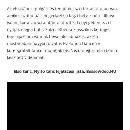
Az első tánc a polgári és templomi szertartások után van,
amikor az ifjú pár megérkezik a lagzi helyszínére. Illetve
valamikor a vacsora utánra időzítik. Lényegében ezzel
nyitják meg a bulit. Sok esetben a klasszikus keringőt
táncolják, ám vannak bevállalósabbak is, akik a
mostanában nagyon divatos Evolution Dance-re
koreografált táncot mutatják be. Nézd meg az első táncról
készített videóimat.
Első tánc, Nyitó tánc lejátszási lista, BesseVideo.HU