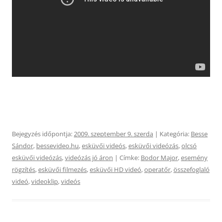
Bejegyzés időpontja:
2009. szeptember 9. szerda
| Kategória:
Besse
Sándor
,
bessevideo.hu
,
esküvői videós
,
esküvői videózás
,
olcsó
esküvői videózás
,
videózás jó áron
| Címke:
Bodor Major
,
esemény
rögzítés
,
esküvői filmezés
,
esküvői HD videó
,
operatőr
,
összefoglaló
videó
,
videoklip
,
videós