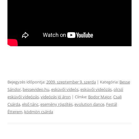
Bejegyzés időpontja:
2009. szeptember 9. szerda
| Kategória:
Besse
Sándor
,
bessevideo.hu
,
esküvői videós
,
esküvői videózás
,
olcsó
esküvői videózás
,
videózás jó áron
| Címke:
Bodor Major
,
Csali
Csárda
,
első tánc
,
esemény rögzítés
,
evolution dance
,
Festál
Étterem
,
ködmön csárda