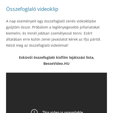
Összefoglaló videoklip
A nap eseményeit egy összefoglaló zenés videoklipbe
gyűjtöm össze. Próbálom a leglényegesebb pillanatokat
kiemelni, és minél jobban személyessé tenni. Ezért
általában erre külön zenei javaslatot kérek az ifjú pártól.
Nézd meg az összefoglaló videóimat!
Esküvői összefoglaló kisfilm lejátszási lista,
BesseVideo.HU