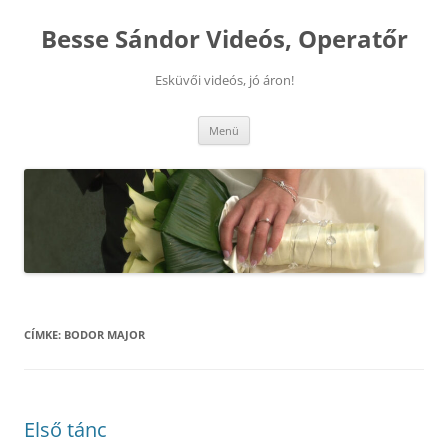
Kilépés
a
Besse Sándor Videós, Operatőr
tartalomba
Esküvői videós, jó áron!
Menü
CÍMKE:
BODOR MAJOR
Első tánc