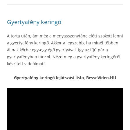
Gyertyafény keringő
A torta után, ám még a menyasszonytánc előtt szokott lenni
a gyertyafény keringő. Akkor a legszebb, ha minél többen
állnak körbe egy-egy égő gyertyával. Így az ifjú pár a
gyertyafényben táncol. Nézd meg a gyertyafény keringőről
készített videóimat!
Gyertyafény keringő lejátszási lista, BesseVideo.HU