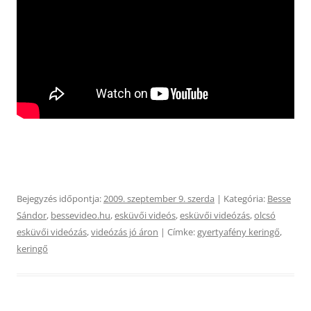
Bejegyzés időpontja:
2009. szeptember 9. szerda
| Kategória:
Besse
Sándor
,
bessevideo.hu
,
esküvői videós
,
esküvői videózás
,
olcsó
esküvői videózás
,
videózás jó áron
| Címke:
gyertyafény keringő
,
keringő