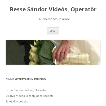
Kilépés
a
Besse Sándor Videós, Operatőr
tartalomba
Esküvői videós, jó áron!
Menü
CÍMKE:
GYERTYAFÉNY KERINGŐ
Besse Sándor Videós, Operatőr
Esküvői videós, olcsón jót és szépet!
Esküvői videózás