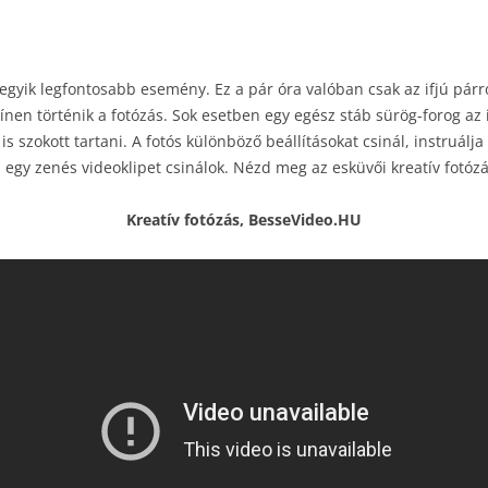
 egyik legfontosabb esemény. Ez a pár óra valóban csak az ifjú párró
nen történik a fotózás. Sok esetben egy egész stáb sürög-forog az i
s szokott tartani. A fotós különböző beállításokat csinál, instruálja
gy zenés videoklipet csinálok. Nézd meg az esküvői kreatív fotózás
Kreatív fotózás, BesseVideo.HU