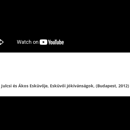
Julcsi és Ákos Esküvője, Esküvői jókívánságok, (Budapest, 2012)