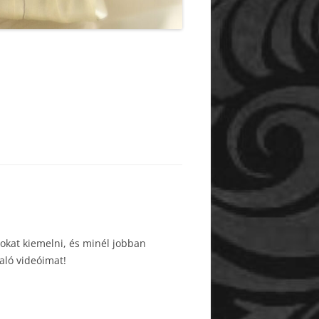
okat kiemelni, és minél jobban
laló videóimat!