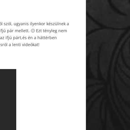
l szól, ugyanis ilyenkor készülnek a
fjú pár mellett. 🙂 Ezt tényleg nem
 az ifjú párt,és én a háttérben
ról a lenti videókat!