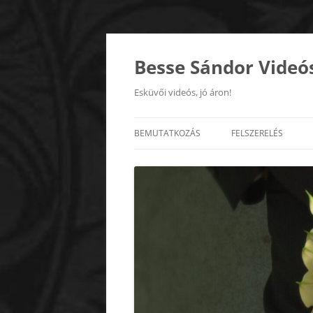
Kilépés
a
tartalomba
Besse Sándor Videó
Esküvői videós, jó áron!
BEMUTATKOZÁS
FELSZERELÉS
JOGI NYILATKOZAT