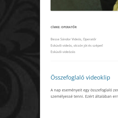
CÍMKE:
OPERATŐR
Besse Sándor Videós, Operatőr
Esküvői videós, olcsón jót és szépet!
Esküvői videózás
Összefoglaló videoklip
A nap eseményeit egy összefoglaló ze
személyessé tenni. Ezért általában err