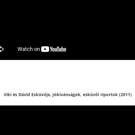
Viki és Dávid Esküvője, Jókívánságok, esküvői riportok (2011)