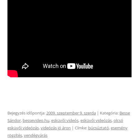
Bejegyzés időpontja:
2009. szeptember 9. szerda
| Kategória:
Besse
Sándor
,
bessevideo.hu
,
esküvői videós
,
esküvői videózás
,
olcsó
esküvői videózás
,
videózás jó áron
| Címke:
búcsúztató
,
esemény
rögzítés
,
vendégvárás