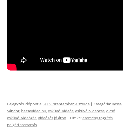
Bejegyzés időpontja:
2009. szeptember 9. szerda
| Kategória:
Besse
Sándor
,
bessevideo.hu
,
esküvői videós
,
esküvői videózás
,
olcsó
esküvői videózás
,
videózás jó áron
| Címke:
esemény rögzítés
,
polgári szertartás