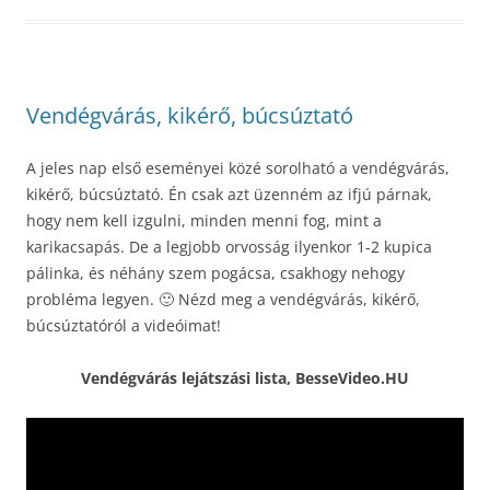
Vendégvárás, kikérő, búcsúztató
A jeles nap első eseményei közé sorolható a vendégvárás,
kikérő, búcsúztató. Én csak azt üzenném az ifjú párnak,
hogy nem kell izgulni, minden menni fog, mint a
karikacsapás. De a legjobb orvosság ilyenkor 1-2 kupica
pálinka, és néhány szem pogácsa, csakhogy nehogy
probléma legyen. 🙂 Nézd meg a vendégvárás, kikérő,
búcsúztatóról a videóimat!
Vendégvárás lejátszási lista, BesseVideo.HU