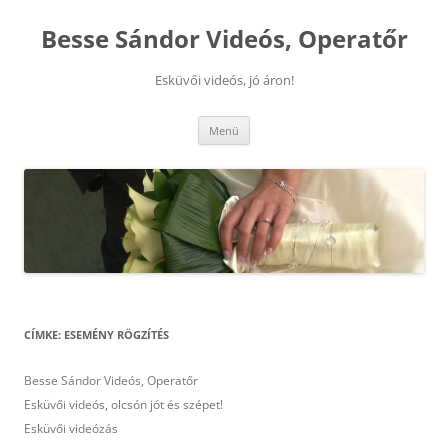
Kilépés
a
Besse Sándor Videós, Operatőr
tartalomba
Esküvői videós, jó áron!
Menü
CÍMKE:
ESEMÉNY RÖGZÍTÉS
Besse Sándor Videós, Operatőr
Esküvői videós, olcsón jót és szépet!
Esküvői videózás